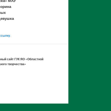
ска» МАУ
морина
ных
 Девушка
ссылку
.
ный сайт ГУК ЯО «Областной
ного творчества»