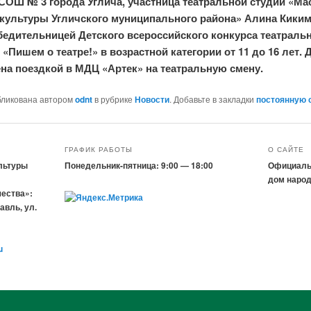
СОШ № 3 города Углича, участница театральной студии «Ма
культуры Угличского муниципального района» Алина Кики
бедительницей Детского всероссийского конкурса театраль
 «Пишем о театре!» в возрастной категории от 11 до 16 лет.
на поездкой в МДЦ «Артек» на театральную смену.
бликована автором
odnt
в рубрике
Новости
. Добавьте в закладки
постоянную 
ГРАФИК РАБОТЫ
О САЙТЕ
льтуры
Понедельник-пятница: 9:00 — 18:00
Официаль
дом народ
чества»:
авль, ул.
u