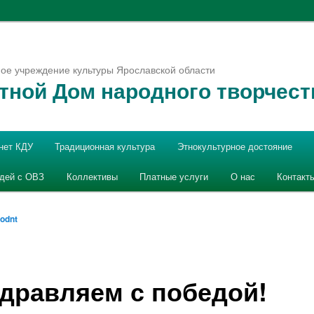
ое учреждение культуры Ярославской области
тной Дом народного творчест
нет КДУ
Традиционная культура
Этнокультурное достояние
юдей с ОВЗ
Коллективы
Платные услуги
О нас
Контакт
odnt
дравляем с победой!