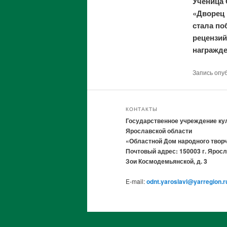
Ученица 
«Дворец 
стала по
рецензий
награжде
Запись опу
КОНТАКТЫ
Государственное учреждение ку
Ярославской области
«Областной Дом народного твор
Почтовый адрес: 150003 г. Яросл
Зои Космодемьянской, д. 3
E-mail:
odnt.yaroslavl@yarregion.r