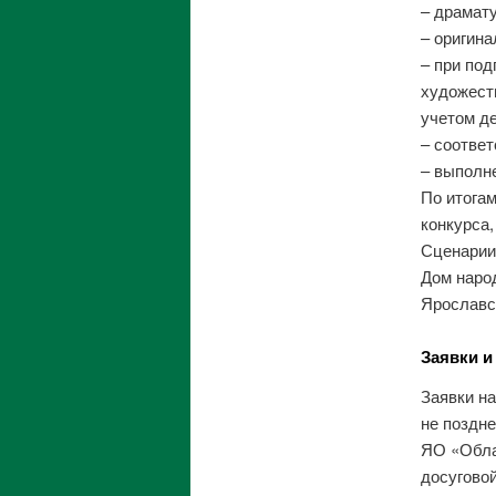
– драмату
– оригина
– при под
художест
учетом д
– соответ
– выполн
По итога
конкурса,
Сценарии
Дом наро
Ярославск
Заявки и
Заявки н
не поздне
ЯО «Облас
досуговой