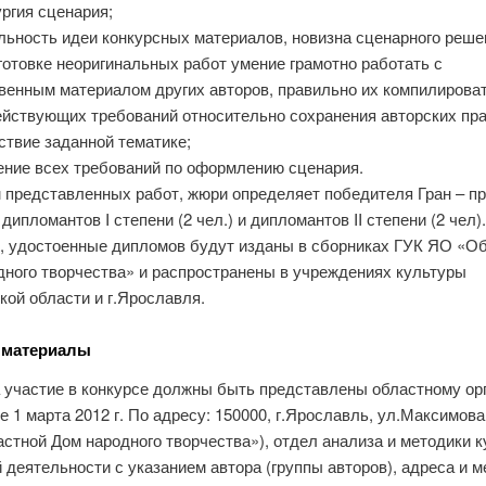
ргия сценария;
льность идеи конкурсных материалов, новизна сценарного реше
готовке неоригинальных работ умение грамотно работать с
венным материалом других авторов, правильно их компилироват
ействующих требований относительно сохранения авторских пра
ствие заданной тематике;
ение всех требований по оформлению сценария.
м представленных работ, жюри определяет победителя Гран – п
 дипломантов I степени (2 чел.) и дипломантов II степени (2 чел).
, удостоенные дипломов будут изданы в сборниках ГУК ЯО «О
дного творчества» и распространены в учреждениях культуры
ой области и г.Ярославля.
 материалы
а участие в конкурсе должны быть представлены областному ор
е 1 марта 2012 г. По адресу: 150000, г.Ярославль, ул.Максимова,
тной Дом народного творчества»), отдел анализа и методики к
 деятельности с указанием автора (группы авторов), адреса и м