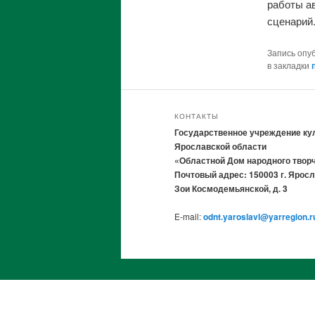
работы ав
сценарий
Запись опу
в закладки
КОНТАКТЫ
Государственное учреждение ку
Ярославской области
«Областной Дом народного твор
Почтовый адрес: 150003 г. Яросл
Зои Космодемьянской, д. 3
E-mail:
odnt.yaroslavl@yarregion.r