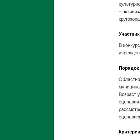
культурн
– активи
кругозора
Участник
В конкур
учрежден
Порядок 
Областно
муниципа
Возраст 
сценарии
рассмотр
сценарие
Критерии