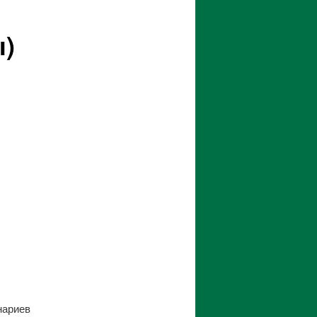
ы)
нариев