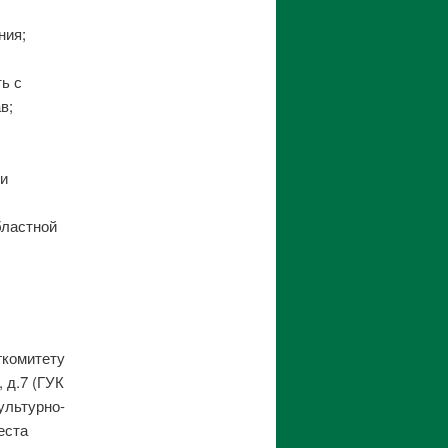
ния;
ь с
в;
ри
бластной
гкомитету
 д.7 (ГУК
ультурно-
еста