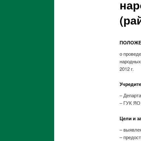
нар
(ра
ПОЛОЖЕ
о проведе
народных
2012 г.
Учредите
– Департ
– ГУК ЯО
Цели и з
– выявле
– предос