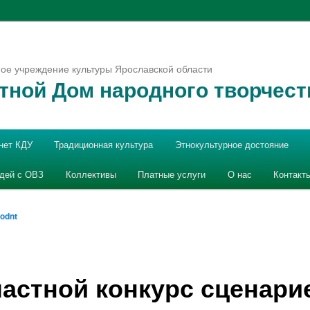
ое учреждение культуры Ярославской области
тной Дом народного творчест
нет КДУ
Традиционная культура
Этнокультурное достояние
юдей с ОВЗ
Коллективы
Платные услуги
О нас
Контакт
odnt
астной конкурс сценари