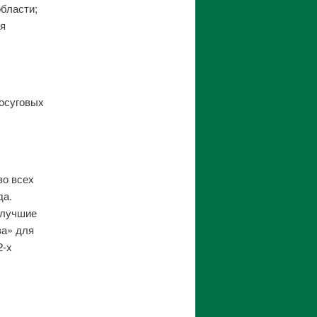
бласти;
ия
осуговых
во всех
да.
 лучшие
ва» для
2-х