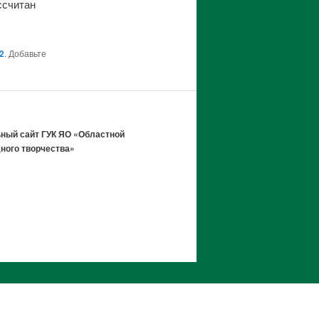
ссчитан
2
. Добавьте
ный сайт ГУК ЯО «Областной
ного творчества»