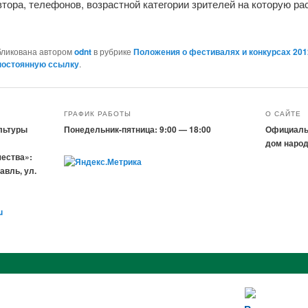
тора, телефонов, возрастной категории зрителей на которую ра
.
бликована автором
odnt
в рубрике
Положения о фестивалях и конкурсах 201
постоянную ссылку
.
ГРАФИК РАБОТЫ
О САЙТЕ
льтуры
Понедельник-пятница: 9:00 — 18:00
Официаль
дом народ
чества»:
авль, ул.
u