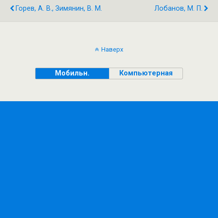
Горев, А. В., Зимянин, В. М.
Лобанов, М. П.
Наверх
Мобильн.
Компьютерная